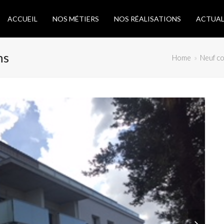
ACCUEIL
NOS MÉTIERS
NOS RÉALISATIONS
ACTUAL
ns
Home
»
Neuf col