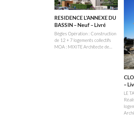
RESIDENCE L’ANNEXE DU
BASSIN – Neuf – Livré
Bègles Opération : Construction
de 12 + 7 logements collectifs
MOA : MIXITE Architecte de…
CLO
– Li
LE T
Réali
loge
Arch