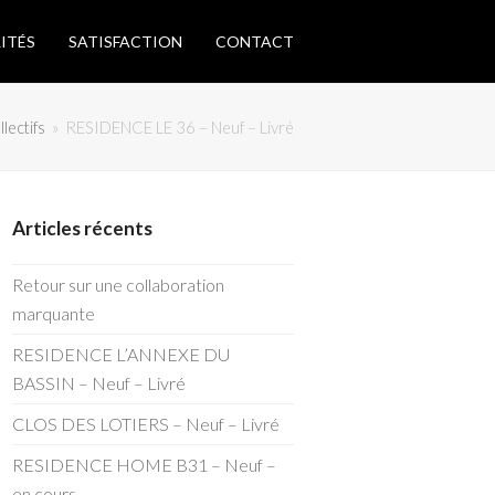
ITÉS
SATISFACTION
CONTACT
lectifs
»
RESIDENCE LE 36 – Neuf – Livré
Articles récents
Retour sur une collaboration
marquante
RESIDENCE L’ANNEXE DU
BASSIN – Neuf – Livré
CLOS DES LOTIERS – Neuf – Livré
RESIDENCE HOME B31 – Neuf –
en cours