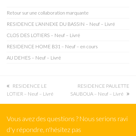
Retour sur une collaboration marquante
RESIDENCE L’ANNEXE DU BASSIN – Neuf – Livré
CLOS DES LOTIERS – Neuf – Livré
RESIDENCE HOME B31 – Neuf – en cours
AU DEHES – Neuf – Livré
previous
next
RESIDENCE LE
RESIDENCE PAULETTE
post:
post:
LOTIER – Neuf – Livré
SAUBOUA – Neuf – Livré
Vous avez des questions ? Nous serions ravi
d'y répondre, n'hésitez pas