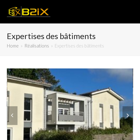
Expertises des bâtiments
Home
»
Réalisations
»
Expertises des bâtiments